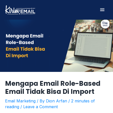
Skip
Main
to
content
Men
Mengapa Email Role-Based
Email Tidak Bisa Di Import
Email Marketing
/ By
Dion Arfan
/
2 minutes of
reading
/
Leave a Comment