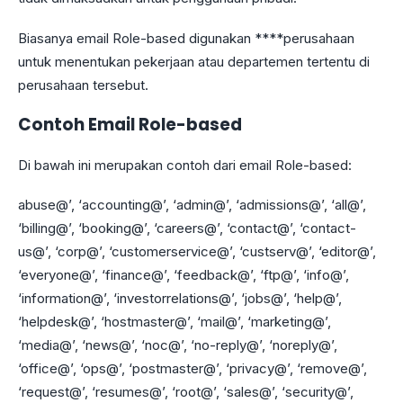
Biasanya email Role-based digunakan ****perusahaan
untuk menentukan pekerjaan atau departemen tertentu di
perusahaan tersebut.
Contoh Email Role-based
Di bawah ini merupakan contoh dari email Role-based:
abuse@’, ‘accounting@’, ‘admin@’, ‘admissions@’, ‘all@’,
‘billing@’, ‘booking@’, ‘careers@’, ‘contact@’, ‘contact-
us@’, ‘corp@’, ‘customerservice@’, ‘custserv@’, ‘editor@’,
‘everyone@’, ‘finance@’, ‘feedback@’, ‘ftp@’, ‘info@’,
‘information@’, ‘investorrelations@’, ‘jobs@’, ‘help@’,
‘helpdesk@’, ‘hostmaster@’, ‘mail@’, ‘marketing@’,
‘media@’, ‘news@’, ‘noc@’, ‘no-reply@’, ‘noreply@’,
‘office@’, ‘ops@’, ‘postmaster@’, ‘privacy@’, ‘remove@’,
‘request@’, ‘resumes@’, ‘root@’, ‘sales@’, ‘security@’,