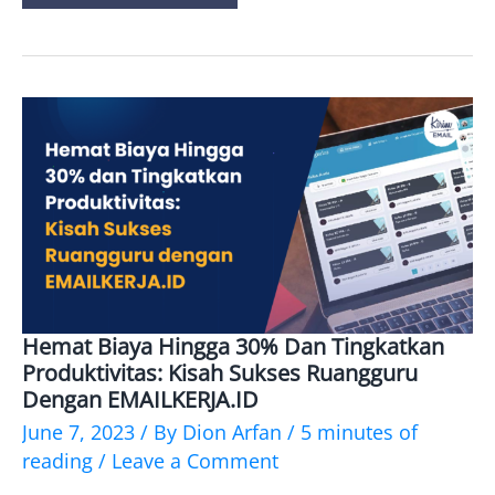
Hemat Biaya Hingga 30% Dan Tingkatkan
Hemat
Produktivitas: Kisah Sukses Ruangguru
Biaya
Dengan EMAILKERJA.ID
Hingga
June 7, 2023
/ By
Dion Arfan
/
5 minutes of
reading
/
Leave a Comment
30%