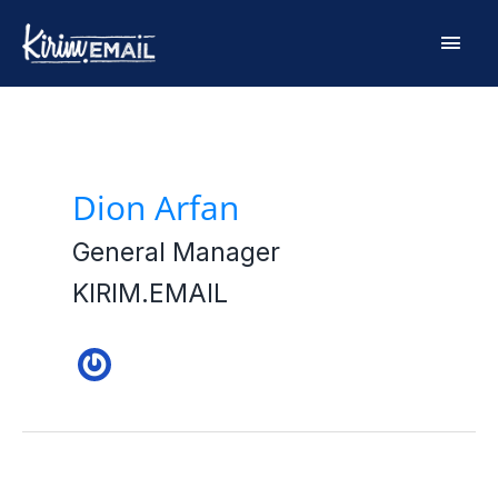
Skip
Main
to
content
Men
Post
pagination
Dion Arfan
General Manager
KIRIM.EMAIL