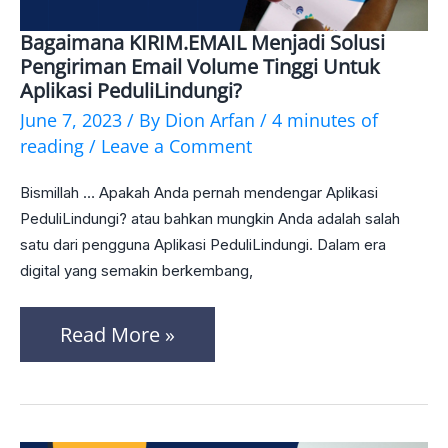
Bagaimana KIRIM.EMAIL Menjadi Solusi
Bagaimana
Pengiriman Email Volume Tinggi Untuk
KIRIM.EMAIL
Aplikasi PeduliLindungi?
menjadi
June 7, 2023
/ By
Dion Arfan
/
4 minutes of
reading
/
Leave a Comment
solusi
pengiriman
Bismillah … Apakah Anda pernah mendengar Aplikasi
email
PeduliLindungi? atau bahkan mungkin Anda adalah salah
satu dari pengguna Aplikasi PeduliLindungi. Dalam era
volume
digital yang semakin berkembang,
tinggi
untuk
Read More »
Aplikasi
PeduliLindungi?