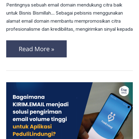
dan
Pentingnya sebuah email domain mendukung citra baik
Tingkatkan
untuk Bisnis Bismillah… Sebagai pebisnis menggunakan
alamat email domain membantu mempromosikan citra
Produktivitas:
profesionalisme dan kredibilitas, mengirimkan sinyal kepada
Kisah
Sukses
Read More »
Ruangguru
dengan
EMAILKERJA.ID