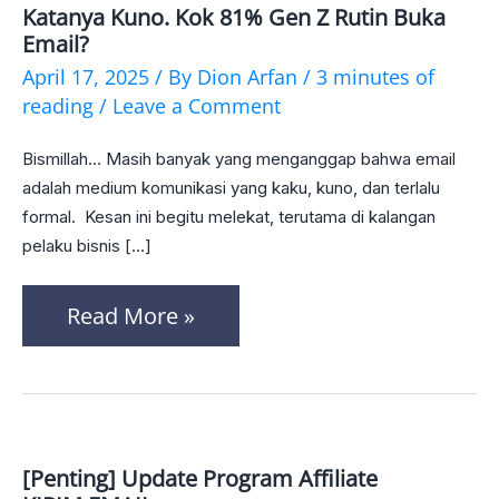
Katanya Kuno. Kok 81% Gen Z Rutin Buka
Katanya
Email?
Kuno.
April 17, 2025
/ By
Dion Arfan
/
3 minutes of
Kok
reading
/
Leave a Comment
81%
Bismillah… Masih banyak yang menganggap bahwa email
Gen
adalah medium komunikasi yang kaku, kuno, dan terlalu
Z
formal. Kesan ini begitu melekat, terutama di kalangan
pelaku bisnis […]
Rutin
Buka
Read More »
Email?
[Penting] Update Program Affiliate
[Penting]