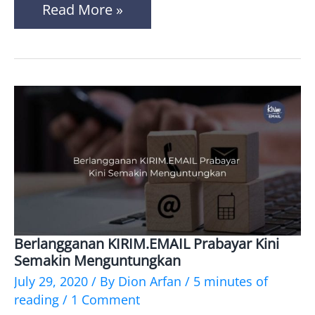
Read More »
Berlangganan KIRIM.EMAIL Prabayar Kini
Berlangganan
Semakin Menguntungkan
KIRIM.EMAIL
July 29, 2020
/ By
Dion Arfan
/
5 minutes of
Prabayar
reading
/
1 Comment