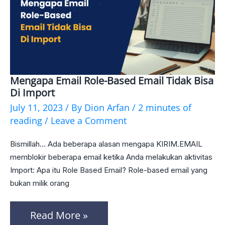
Mengapa Email Role-Based Email Tidak Bisa
Mengapa
Di Import
Email
July 11, 2023
/ By
Dion Arfan
/
2 minutes of
Role-
reading
/
Leave a Comment
based
Bismillah… Ada beberapa alasan mengapa KIRIM.EMAIL
email
memblokir beberapa email ketika Anda melakukan aktivitas
tidak
Import: Apa itu Role Based Email? Role-based email yang
bukan milik orang
Bisa
di
Read More »
import