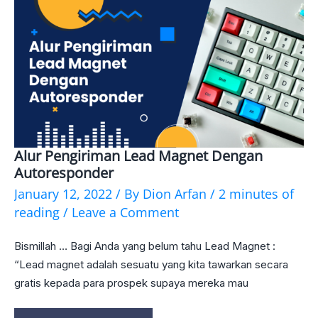
Alur Pengiriman Lead Magnet Dengan
Alur
Autoresponder
Pengiriman
January 12, 2022
/ By
Dion Arfan
/
2 minutes of
Lead
reading
/
Leave a Comment
Magnet
Bismillah … Bagi Anda yang belum tahu Lead Magnet :
dengan
“Lead magnet adalah sesuatu yang kita tawarkan secara
Autoresponder
gratis kepada para prospek supaya mereka mau