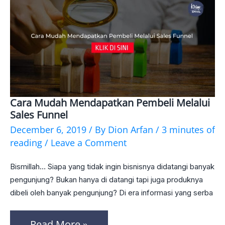
Cara Mudah Mendapatkan Pembeli Melalui
Cara
Sales Funnel
Mudah
December 6, 2019
/ By
Dion Arfan
/
3 minutes of
Mendapatkan
reading
/
Leave a Comment
Pembeli
Bismillah… Siapa yang tidak ingin bisnisnya didatangi banyak
Melalui
pengunjung? Bukan hanya di datangi tapi juga produknya
Sales
dibeli oleh banyak pengunjung? Di era informasi yang serba
Funnel
Read More »