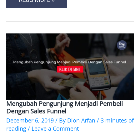
Mengubah Pengunjung Menjadi Pembeli
Mengubah
Dengan Sales Funnel
Pengunjung
December 6, 2019
/ By
Dion Arfan
/
3 minutes of
Menjadi
reading
/
Leave a Comment
Pembeli