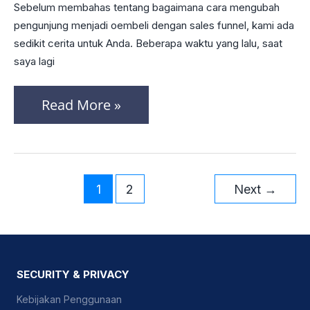
Sebelum membahas tentang bagaimana cara mengubah
Dengan
pengunjung menjadi oembeli dengan sales funnel, kami ada
Sales
sedikit cerita untuk Anda. Beberapa waktu yang lalu, saat
saya lagi
Funnel
Read More »
1
2
Next
→
SECURITY & PRIVACY
Kebijakan Penggunaan