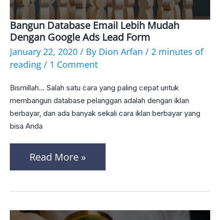
Bangun Database Email Lebih Mudah
Bangun
Dengan Google Ads Lead Form
Database
January 22, 2020
/ By
Dion Arfan
/
2 minutes of
Email
reading
/
1 Comment
Lebih
Bismillah… Salah satu cara yang paling cepat untuk
Mudah
membangun database pelanggan adalah dengan iklan
Dengan
berbayar, dan ada banyak sekali cara iklan berbayar yang
bisa Anda
Google
Ads
Read More »
Lead
Form