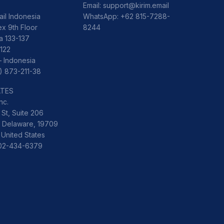
Email:
support@kirim.email
ail Indonesia
WhatsApp:
+62 815-7288-
x 9th Floor
8244
ka 133-137
122
– Indonesia
) 873-211-38
ATES
nc.
St, Suite 206
 Delaware, 19709
 United States
302-434-6379