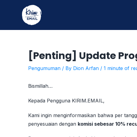
Skip
to
content
[Penting] Update Pro
Pengumuman
/ By
Dion Arfan
/
1 minute of re
Bismillah…
Kepada Pengguna KIRIM.EMAIL,
Kami ingin menginformasikan bahwa per tang
penyesuaian dengan
komisi sebesar 10% recu