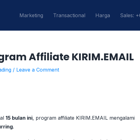
Marketing
Transactional
Harga
Sales: 
gram Affiliate KIRIM.EMAIL
ading
/
Leave a Comment
gal
15 bulan ini
, program affiliate KIRIM.EMAIL mengalami
rring
.