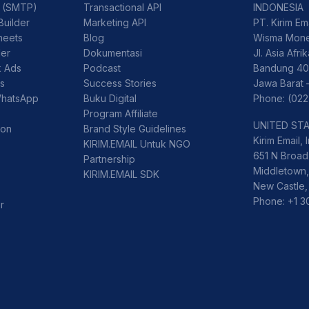
l (SMTP)
Transactional API
INDONESIA
Builder
Marketing API
PT. Kirim Em
heets
Blog
Wisma Mone
der
Dokumentasi
Jl. Asia Afri
k Ads
Podcast
Bandung 40
ss
Success Stories
Jawa Barat 
WhatsApp
Buku Digital
Phone: (022
Program Affiliate
UNITED ST
ion
Brand Style Guidelines
Kirim Email, I
KIRIM.EMAIL Untuk NGO
651 N Broad 
Partnership
Middletown,
KIRIM.EMAIL SDK
New Castle,
Phone: +1 
r