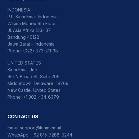
INDONESIA
PT. Kirim Email Indonesia
Wisma Monex 9th Floor
Jl. Asia Afrika 133-137
Bandung 40122
Jawa Barat – Indonesia
Phone: (022) 873-211-38
UNITED STATES
Kirim Email, Inc.
651 N Broad St, Suite 206
Middletown, Delaware, 19709
New Castle, United States
Phone: +1 302-434-6379
CONTACT US
Email:
support@kirim.email
WhatsApp:
+62 815-7288-8244