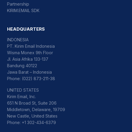
Partnership
KIRIM.EMAIL SDK
HEADQUARTERS
INDONESIA
PT. Kirim Email Indonesia
Wisma Monex 9th Floor
Jl. Asia Afrika 133-137
Bandung 40122
Jawa Barat – Indonesia
Phone: (022) 873-211-38
UNITED STATES
Kirim Email, Inc.
651 N Broad St, Suite 206
Middletown, Delaware, 19709
New Castle, United States
Phone: +1 302-434-6379