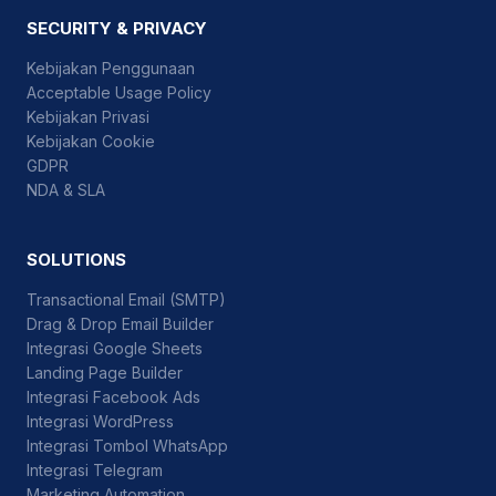
SECURITY & PRIVACY
Kebijakan Penggunaan
Acceptable Usage Policy
Kebijakan Privasi
Kebijakan Cookie
GDPR
NDA & SLA
SOLUTIONS
Transactional Email (SMTP)
Drag & Drop Email Builder
Integrasi Google Sheets
Landing Page Builder
Integrasi Facebook Ads
Integrasi WordPress
Integrasi Tombol WhatsApp
Integrasi Telegram
Marketing Automation