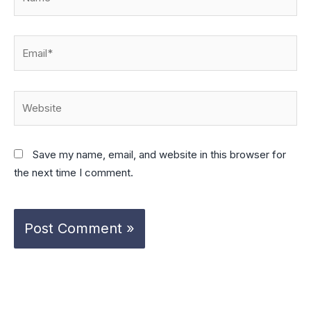
Email*
Website
Save my name, email, and website in this browser for
the next time I comment.