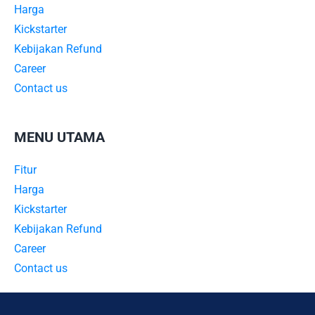
Harga
Kickstarter
Kebijakan Refund
Career
Contact us
MENU UTAMA
Fitur
Harga
Kickstarter
Kebijakan Refund
Career
Contact us