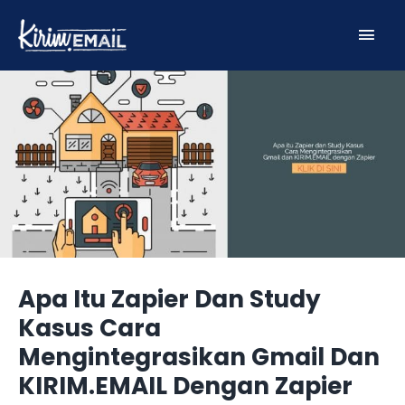
Skip
Main
to
content
Men
Apa Itu Zapier Dan Study
Kasus Cara
Mengintegrasikan Gmail Dan
KIRIM.EMAIL Dengan Zapier