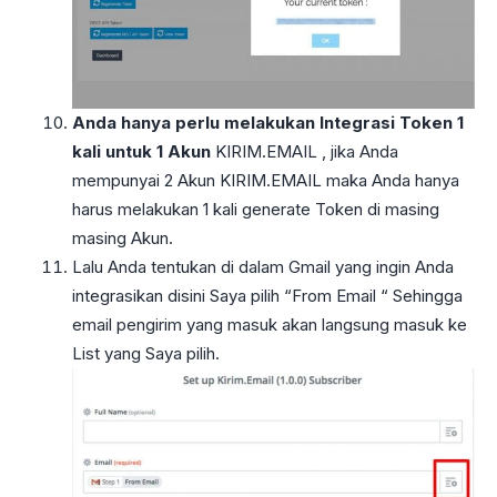
Anda hanya perlu melakukan Integrasi Token 1
kali untuk 1 Akun
KIRIM.EMAIL , jika Anda
mempunyai 2 Akun KIRIM.EMAIL maka Anda hanya
harus melakukan 1 kali generate Token di masing
masing Akun.
Lalu Anda tentukan di dalam Gmail yang ingin Anda
integrasikan disini Saya pilih “From Email “ Sehingga
email pengirim yang masuk akan langsung masuk ke
List yang Saya pilih.