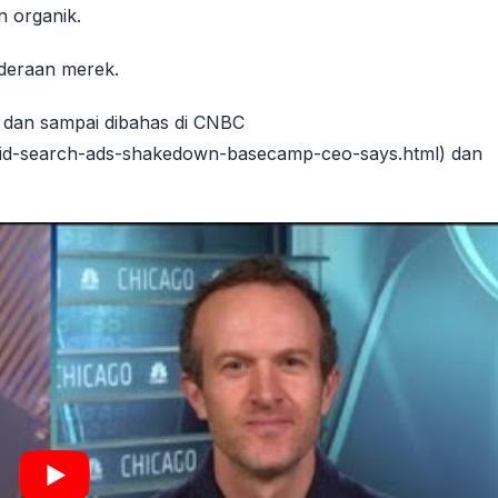
n organik.
deraan merek.
a dan sampai dibahas di CNBC
aid-search-ads-shakedown-basecamp-ceo-says.html) dan