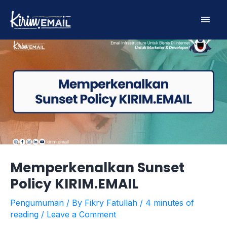
Skip
Main
to
content
Men
Memperkenalkan Sunset
Policy KIRIM.EMAIL
Pengumuman
/ By
Fikry Fatullah
/
4 minutes of
reading
/
Leave a Comment