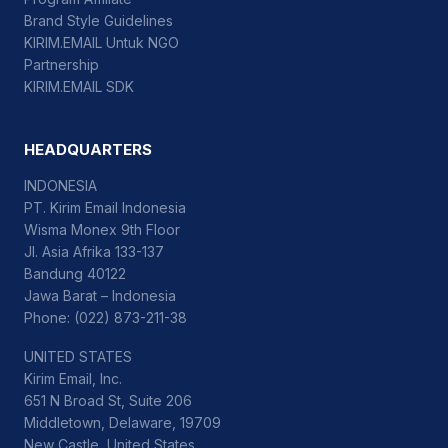
Brand Style Guidelines
KIRIM.EMAIL Untuk NGO
Partnership
KIRIM.EMAIL SDK
HEADQUARTERS
INDONESIA
PT. Kirim Email Indonesia
Wisma Monex 9th Floor
Jl. Asia Afrika 133-137
Bandung 40122
Jawa Barat – Indonesia
Phone: (022) 873-211-38
UNITED STATES
Kirim Email, Inc.
651 N Broad St, Suite 206
Middletown, Delaware, 19709
New Castle, United States