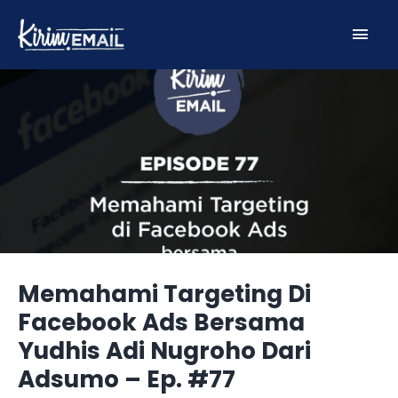
Skip
Main
to
content
Men
Memahami Targeting Di
Facebook Ads Bersama
Yudhis Adi Nugroho Dari
Adsumo – Ep. #77