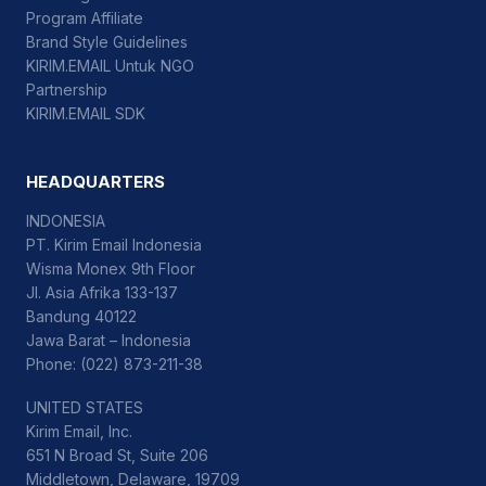
Program Affiliate
Brand Style Guidelines
KIRIM.EMAIL Untuk NGO
Partnership
KIRIM.EMAIL SDK
HEADQUARTERS
INDONESIA
PT. Kirim Email Indonesia
Wisma Monex 9th Floor
Jl. Asia Afrika 133-137
Bandung 40122
Jawa Barat – Indonesia
Phone: (022) 873-211-38
UNITED STATES
Kirim Email, Inc.
651 N Broad St, Suite 206
Middletown, Delaware, 19709