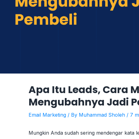
Apa Itu Leads, Cara
Mengubahnya Jadi P
Email Marketing
/ By
Muhammad Sholeh
/
7 m
Mungkin Anda sudah sering mendengar kata lea