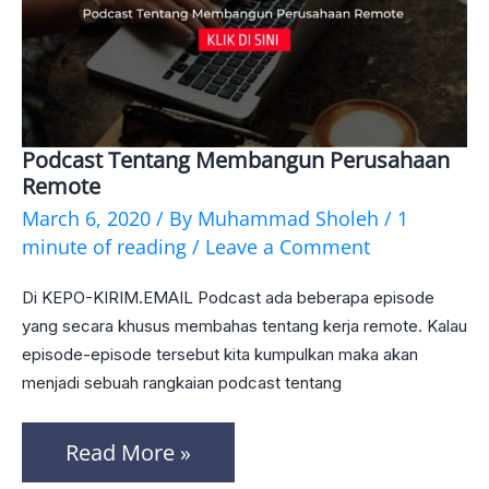
Podcast Tentang Membangun Perusahaan
Podcast
Remote
Tentang
March 6, 2020
/ By
Muhammad Sholeh
/
1
Membangun
minute of reading
/
Leave a Comment
Perusahaan
Di KEPO-KIRIM.EMAIL Podcast ada beberapa episode
Remote
yang secara khusus membahas tentang kerja remote. Kalau
episode-episode tersebut kita kumpulkan maka akan
menjadi sebuah rangkaian podcast tentang
Read More »