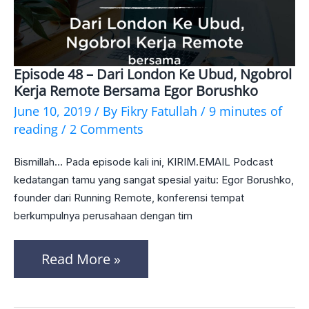
Episode 48 – Dari London Ke Ubud, Ngobrol
Episode
Kerja Remote Bersama Egor Borushko
48
June 10, 2019
/ By
Fikry Fatullah
/
9 minutes of
–
reading
/
2 Comments
Dari
Bismillah… Pada episode kali ini, KIRIM.EMAIL Podcast
London
kedatangan tamu yang sangat spesial yaitu: Egor Borushko,
Ke
founder dari Running Remote, konferensi tempat
berkumpulnya perusahaan dengan tim
Ubud,
Ngobrol
Read More »
Kerja
Remote