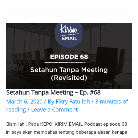
Setahun Tanpa Meeting – Ep. #68
Setahun
March 6, 2020
/ By
Fikry Fatullah
/
3 minutes of
Tanpa
reading
/
Leave a Comment
Meeting
Bismillah.. Pada KEPO-KIRIM.EMAIL Podcast episode 68
–
ini saya akan membahas tentang beberapa alasan kenapa
Ep.