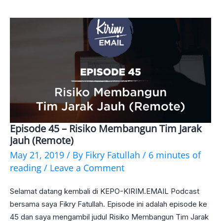
Bersama
Egor
Borushko
Episode 45 – Risiko Membangun Tim Jarak
Episode
Jauh (Remote)
45
May 21, 2019
/ By
Fikry Fatullah
/
6 minutes of
–
reading
/
Leave a Comment
Risiko
Selamat datang kembali di KEPO-KIRIM.EMAIL Podcast
Membangun
bersama saya Fikry Fatullah. Episode ini adalah episode ke
Tim
45 dan saya mengambil judul Risiko Membangun Tim Jarak