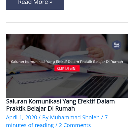
Read More »
Saluran Komunikasi Yang Efektif Dalam
Saluran
Praktik Belajar Di Rumah
Komunikasi
April 1, 2020
/ By
Muhammad Sholeh
/
7
Yang
minutes of reading
/
2 Comments