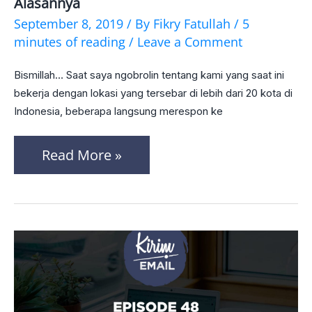
Alasannya
Bagusnya
September 8, 2019
/ By
Fikry Fatullah
/
5
Perusahaan
minutes of reading
/
Leave a Comment
Remote?
Bismillah… Saat saya ngobrolin tentang kami yang saat ini
Ini
bekerja dengan lokasi yang tersebar di lebih dari 20 kota di
Alasannya
Indonesia, beberapa langsung merespon ke
Read More »