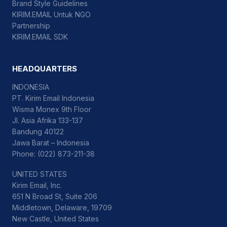
Brand Style Guidelines
KIRIM.EMAIL Untuk NGO
Partnership
KIRIM.EMAIL SDK
HEADQUARTERS
INDONESIA
PT. Kirim Email Indonesia
Wisma Monex 9th Floor
Jl. Asia Afrika 133-137
Bandung 40122
Jawa Barat – Indonesia
Phone: (022) 873-211-38
UNITED STATES
Kirim Email, Inc.
651 N Broad St, Suite 206
Middletown, Delaware, 19709
New Castle, United States