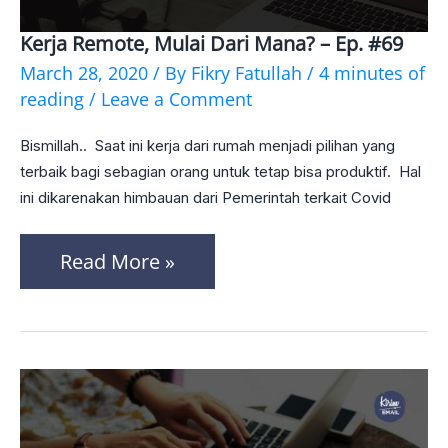
Kerja Remote, Mulai Dari Mana? – Ep. #69
Kerja
March 28, 2020
/ By
Fikry Fatullah
/
4 minutes of
Remote,
reading
/
Leave a Comment
Mulai
Bismillah.. Saat ini kerja dari rumah menjadi pilihan yang
Dari
terbaik bagi sebagian orang untuk tetap bisa produktif. Hal
Mana?
ini dikarenakan himbauan dari Pemerintah terkait Covid
–
Ep.
Read More »
#69