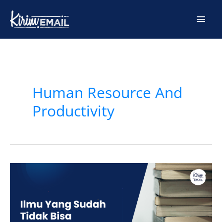
Skip
Main
to
content
Men
Post
pagination
Human Resource And
Productivity