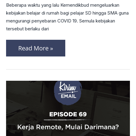
Efektif
Beberapa waktu yang lalu Kemendikbud mengeluarkan
Dalam
kebijakan belajar di rumah bagi pelajar SD hingga SMA guna
Praktik
mengurangi penyebaran COVID 19. Semula kebijakan
tersebut berlaku dari
Belajar
Di
Read More »
Rumah