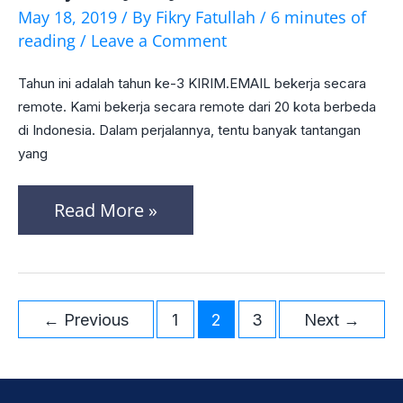
43
May 18, 2019
/ By
Fikry Fatullah
/
6 minutes of
–
reading
/
Leave a Comment
Mengukur
Tahun ini adalah tahun ke-3 KIRIM.EMAIL bekerja secara
Kinerja
remote. Kami bekerja secara remote dari 20 kota berbeda
Tim
di Indonesia. Dalam perjalannya, tentu banyak tantangan
yang
Yang
Bekerja
Read More »
Dari
Jarak
Jauh
(Remote)
←
Previous
1
2
3
Next
→