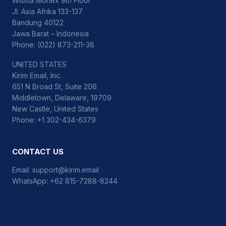
Wisma Monex 9th Floor
Jl. Asia Afrika 133-137
Bandung 40122
Jawa Barat – Indonesia
Phone: (022) 873-211-38
UNITED STATES
Kirim Email, Inc.
651 N Broad St, Suite 206
Middletown, Delaware, 19709
New Castle, United States
Phone: +1 302-434-6379
CONTACT US
Email:
support@kirim.email
WhatsApp:
+62 815-7288-8244