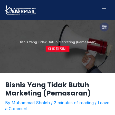
Skip
Main
to
content
Men
Bisnis Yang Tidak Butuh
Marketing (Pemasaran)
By
Muhammad Sholeh
/
2 minutes of reading
/
Leave
a Comment