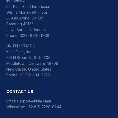
INDONESIA
PT. Kirim Email Indonesia
Wisma Monex 9th Floor
Jl. Asia Afrika 133-137
Bandung 40122
Jawa Barat – Indonesia
Phone: (022) 873-211-38
UNITED STATES
Kirim Email, Inc.
651 N Broad St, Suite 206
Middletown, Delaware, 19709
New Castle, United States
Phone: +1 302-434-6379
CONTACT US
Email:
support@kirim.email
WhatsApp:
+62 815-7288-8244