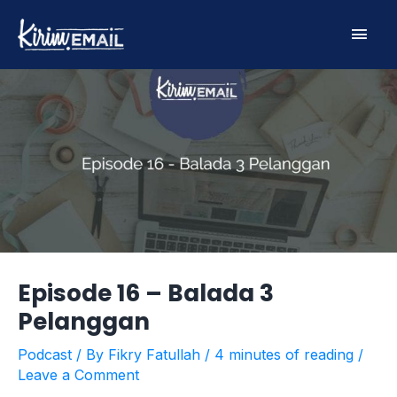
Skip
Main
to
content
Men
Episode 16 – Balada 3
Pelanggan
Podcast
/ By
Fikry Fatullah
/
4 minutes of reading
/
Leave a Comment