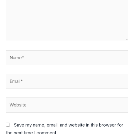
Name*
Email*
Website
Save my name, email, and website in this browser for
the next time I comment.