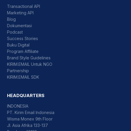
Transactional API
Marketing API
Blog
Dokumentasi
Podcast
Success Stories
Buku Digital
Program Affiliate
Brand Style Guidelines
KIRIM.EMAIL Untuk NGO
Partnership
KIRIM.EMAIL SDK
HEADQUARTERS
INDONESIA
PT. Kirim Email Indonesia
Wisma Monex 9th Floor
Jl. Asia Afrika 133-137