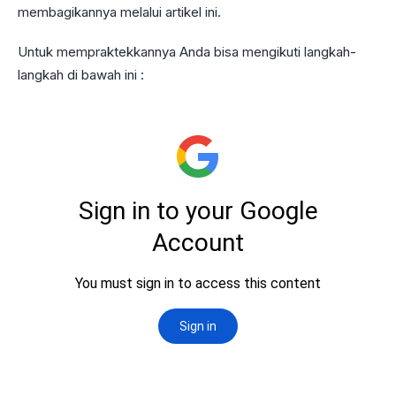
membagikannya melalui artikel ini.
Untuk mempraktekkannya Anda bisa mengikuti langkah-
langkah di bawah ini :