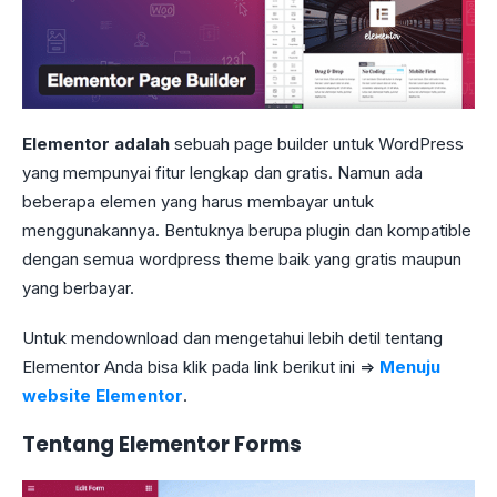
Elementor adalah
sebuah page builder untuk WordPress
yang mempunyai fitur lengkap dan gratis. Namun ada
beberapa elemen yang harus membayar untuk
menggunakannya. Bentuknya berupa plugin dan kompatible
dengan semua wordpress theme baik yang gratis maupun
yang berbayar.
Untuk mendownload dan mengetahui lebih detil tentang
Elementor Anda bisa klik pada link berikut ini =>
Menuju
website Elementor
.
Tentang Elementor Forms