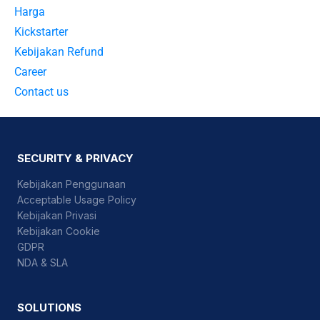
Harga
Kickstarter
Kebijakan Refund
Career
Contact us
SECURITY & PRIVACY
Kebijakan Penggunaan
Acceptable Usage Policy
Kebijakan Privasi
Kebijakan Cookie
GDPR
NDA & SLA
SOLUTIONS