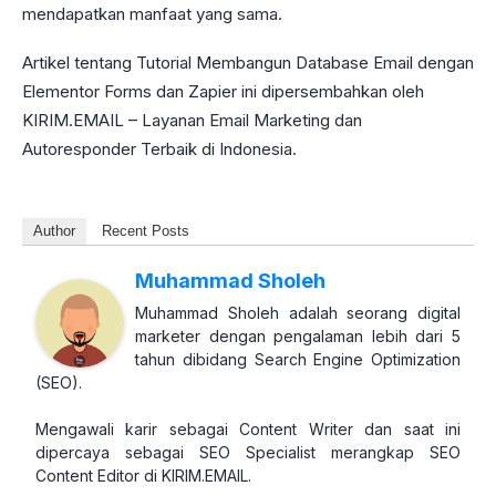
mendapatkan manfaat yang sama.
Artikel tentang Tutorial Membangun Database Email dengan
Elementor Forms dan Zapier ini dipersembahkan oleh
KIRIM.EMAIL – Layanan Email Marketing dan
Autoresponder Terbaik di Indonesia.
Author
Recent Posts
Muhammad Sholeh
Muhammad Sholeh adalah seorang digital
marketer dengan pengalaman lebih dari 5
tahun dibidang Search Engine Optimization
(SEO).
Mengawali karir sebagai Content Writer dan saat ini
dipercaya sebagai SEO Specialist merangkap SEO
Content Editor di KIRIM.EMAIL.