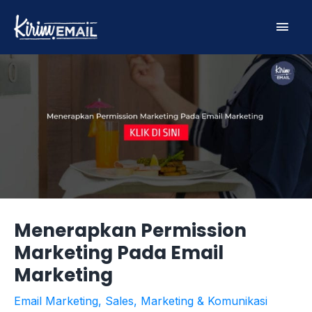
Skip
Main
to
content
Men
Menerapkan Permission
Marketing Pada Email
Marketing
Email Marketing
,
Sales, Marketing & Komunikasi