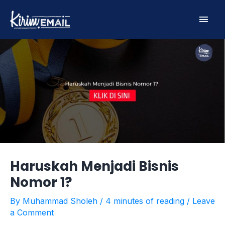
Skip
Main
to
content
Men
Haruskah Menjadi Bisnis
Nomor 1?
By
Muhammad Sholeh
/
4 minutes of reading
/
Leave
a Comment