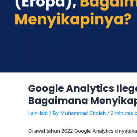
Google Analytics Ilega
Bagaimana Menyika
Lain-lain
/ By
Muhammad Sholeh
/
2 minutes o
Di awal tahun 2022 Google Analytics dinyatakan