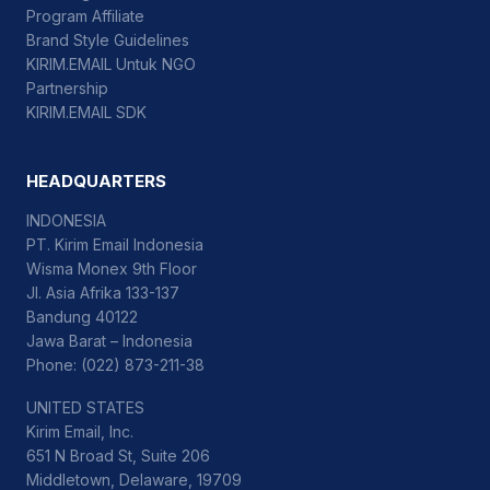
Program Affiliate
Brand Style Guidelines
KIRIM.EMAIL Untuk NGO
Partnership
KIRIM.EMAIL SDK
HEADQUARTERS
INDONESIA
PT. Kirim Email Indonesia
Wisma Monex 9th Floor
Jl. Asia Afrika 133-137
Bandung 40122
Jawa Barat – Indonesia
Phone: (022) 873-211-38
UNITED STATES
Kirim Email, Inc.
651 N Broad St, Suite 206
Middletown, Delaware, 19709