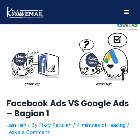
Skip
Main
to
content
Men
Facebook Ads VS Google Ads
– Bagian 1
Lain-lain
/ By
Fikry Fatullah
/
4 minutes of reading
/
Leave a Comment