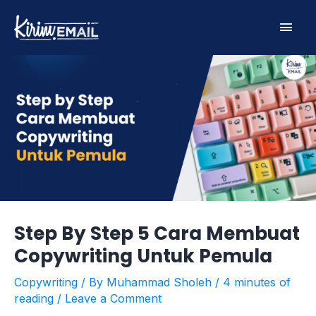
Skip
Main
to
content
Men
Step By Step 5 Cara Membuat
Copywriting Untuk Pemula
Copywriting
/ By
Muhammad Sholeh
/
4 minutes of
reading
/
Leave a Comment