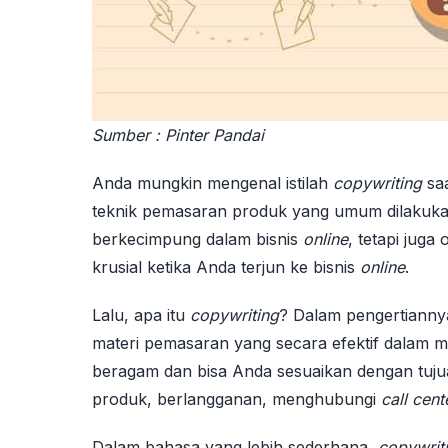
Sumber : Pinter Pandai
Anda mungkin mengenal istilah
copywriting
saa
teknik pemasaran produk yang umum dilakukan
berkecimpung dalam bisnis
online
, tetapi juga
krusial ketika Anda terjun ke bisnis
online
.
Lalu, apa itu
copywriting
? Dalam pengertiann
materi pemasaran yang secara efektif dalam 
beragam dan bisa Anda sesuaikan dengan tuj
produk, berlangganan, menghubungi
call cent
Dalam bahasa yang lebih sederhana,
copywrit