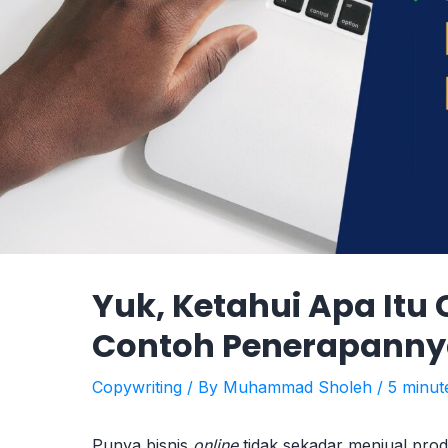
Yuk, Ketahui Apa Itu
Contoh Penerapannya
Copywriting
/ By
Muhammad Sholeh
/
5 minut
Punya bisnis
online
tidak sekadar menjual prod