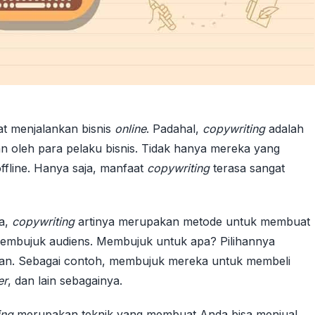
t menjalankan bisnis
online
. Padahal,
copywriting
adalah
 oleh para pelaku bisnis. Tidak hanya mereka yang
 offline. Hanya saja, manfaat
copywriting
terasa sangat
ya,
copywriting
artinya merupakan metode untuk membuat
membujuk audiens. Membujuk untuk apa? Pilihannya
uan. Sebagai contoh, membujuk mereka untuk membeli
er
, dan lain sebagainya.
ing
merupakan teknik yang membuat Anda bisa menjual