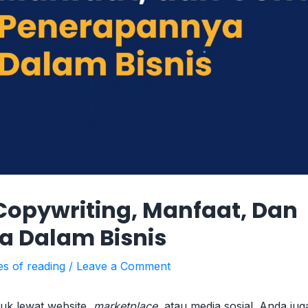
 Copywriting, Manfaat, Dan
 Dalam Bisnis
es of reading
/
Leave a Comment
uk lewat website,
marketplace
, atau media sosial. Anda jug