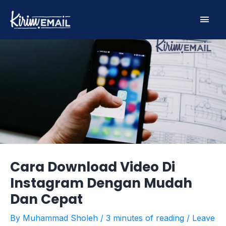
Skip
Main
to
content
Men
Cara Download Video Di
Instagram Dengan Mudah
Dan Cepat
By
Muhammad Sholeh
/
3 minutes of reading
/
Leave