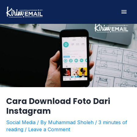
Skip
Main
to
content
Men
Cara Download Foto Dari
Instagram
Social Media
/ By
Muhammad Sholeh
/
3 minutes of
reading
/
Leave a Comment