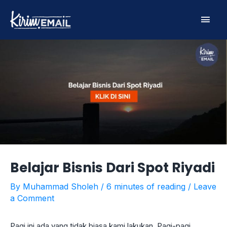
Skip
Main
to
content
Men
Belajar Bisnis Dari Spot Riyadi
By
Muhammad Sholeh
/
6 minutes of reading
/
Leave
a Comment
Pagi ini ada yang tidak biasa kami lakukan. Pagi-pagi