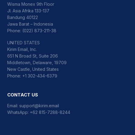
Wisma Monex 9th Floor
Jl. Asia Afrika 133-137
Bandung 40122
Jawa Barat – Indonesia
Phone: (022) 873-211-38
UNITED STATES
Kirim Email, Inc.
651 N Broad St, Suite 206
Middletown, Delaware, 19709
New Castle, United States
Phone: +1 302-434-6379
CONTACT US
Email:
support@kirim.email
WhatsApp:
+62 815-7288-8244