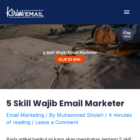
Skip
Main
to
content
Men
5 Skill Wajib Email Marketer
Email Marketing
/ By
Muhammad Sholeh
/
4 minutes
of reading
/
Leave a Comment
Pada artikel berikut ini kami akan membahas tentang 5 skill