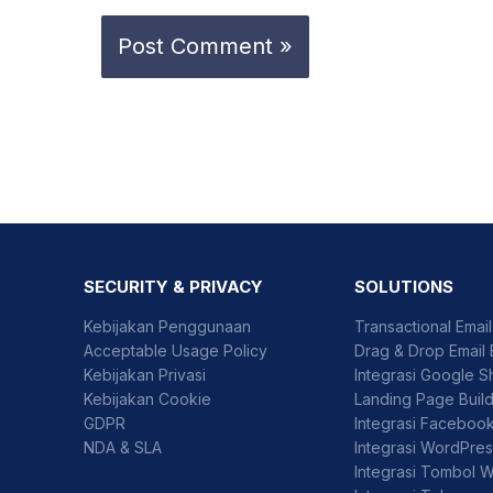
SECURITY & PRIVACY
SOLUTIONS
Kebijakan Penggunaan
Transactional Emai
Acceptable Usage Policy
Drag & Drop Email 
Kebijakan Privasi
Integrasi Google S
Kebijakan Cookie
Landing Page Buil
GDPR
Integrasi Faceboo
NDA & SLA
Integrasi WordPre
Integrasi Tombol 