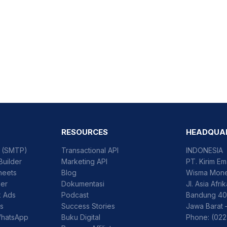
RESOURCES
HEADQUA
l (SMTP)
Transactional API
INDONESIA
Builder
Marketing API
PT. Kirim Em
heets
Blog
Wisma Mone
der
Dokumentasi
Jl. Asia Afri
k Ads
Podcast
Bandung 40
ss
Success Stories
Jawa Barat 
WhatsApp
Buku Digital
Phone: (022