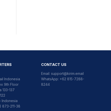
RTERS
CONTACT US
Email:
support@kirim.email
ail Indonesia
WhatsApp:
+62 815-7288-
x 9th Floor
8244
ka 133-137
122
– Indonesia
) 873-211-38