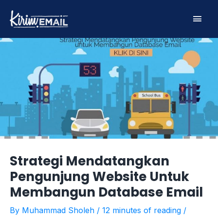
Skip
Main
to
content
Men
Strategi Mendatangkan
Pengunjung Website Untuk
Membangun Database Email
By
Muhammad Sholeh
/
12 minutes of reading
/