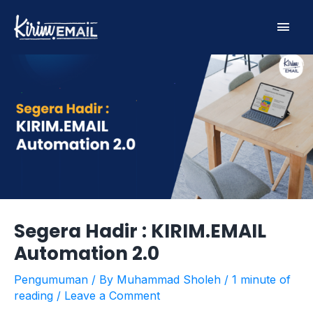
Skip
Main
to
content
Men
Segera Hadir : KIRIM.EMAIL
Automation 2.0
Pengumuman
/ By
Muhammad Sholeh
/
1 minute of
reading
/
Leave a Comment