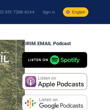
+62 815-7288-8244
Sign in
English
KIRIM.EMAIL Podcast