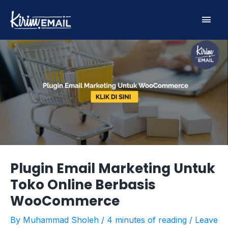
Skip
Main
to
content
Men
Plugin Email Marketing Untuk
Toko Online Berbasis
WooCommerce
By
Muhammad Sholeh
/
4 minutes of reading
/
Leave