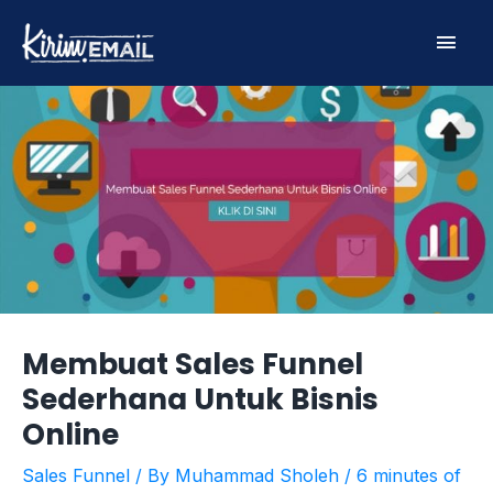
Skip
Main
to
content
Men
Membuat Sales Funnel
Sederhana Untuk Bisnis
Online
Sales Funnel
/ By
Muhammad Sholeh
/
6 minutes of