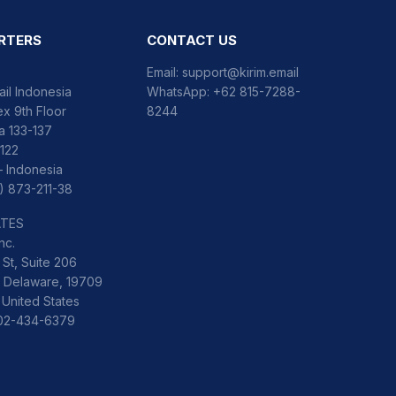
RTERS
CONTACT US
Email:
support@kirim.email
ail Indonesia
WhatsApp:
+62 815-7288-
x 9th Floor
8244
ka 133-137
122
– Indonesia
) 873-211-38
ATES
nc.
St, Suite 206
 Delaware, 19709
 United States
302-434-6379