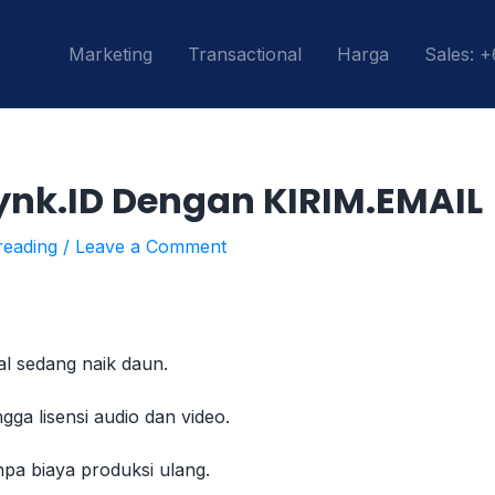
Marketing
Transactional
Harga
Sales: 
Lynk.ID Dengan KIRIM.EMAIL
reading
/
Leave a Comment
al sedang naik daun.
gga lisensi audio dan video.
anpa biaya produksi ulang.