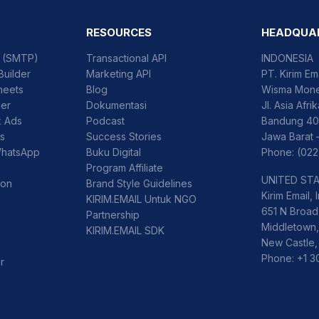
RESOURCES
HEADQUA
l (SMTP)
Transactional API
INDONESIA
Builder
Marketing API
PT. Kirim Em
heets
Blog
Wisma Mone
der
Dokumentasi
Jl. Asia Afri
k Ads
Podcast
Bandung 40
ss
Success Stories
Jawa Barat 
WhatsApp
Buku Digital
Phone: (022
Program Affiliate
UNITED ST
ion
Brand Style Guidelines
Kirim Email, I
KIRIM.EMAIL Untuk NGO
651 N Broad 
Partnership
Middletown,
KIRIM.EMAIL SDK
New Castle,
Phone: +1 
r