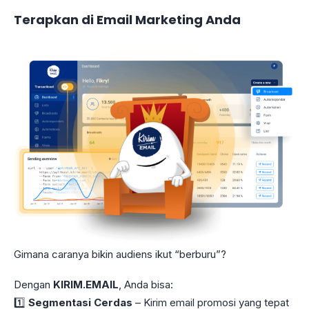
Terapkan di Email Marketing Anda
Gimana caranya bikin audiens ikut “berburu”?
Dengan
KIRIM.EMAIL
, Anda bisa:
1️⃣
Segmentasi Cerdas
– Kirim email promosi yang tepat