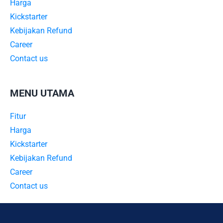
Harga
Kickstarter
Kebijakan Refund
Career
Contact us
MENU UTAMA
Fitur
Harga
Kickstarter
Kebijakan Refund
Career
Contact us