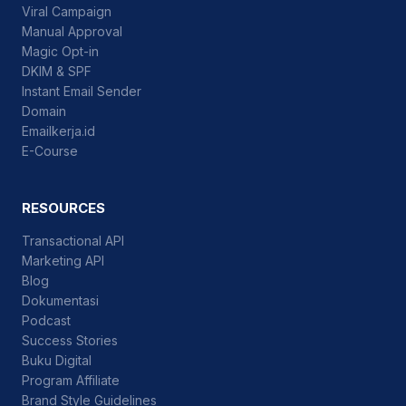
Viral Campaign
Manual Approval
Magic Opt-in
DKIM & SPF
Instant Email Sender
Domain
Emailkerja.id
E-Course
RESOURCES
Transactional API
Marketing API
Blog
Dokumentasi
Podcast
Success Stories
Buku Digital
Program Affiliate
Brand Style Guidelines