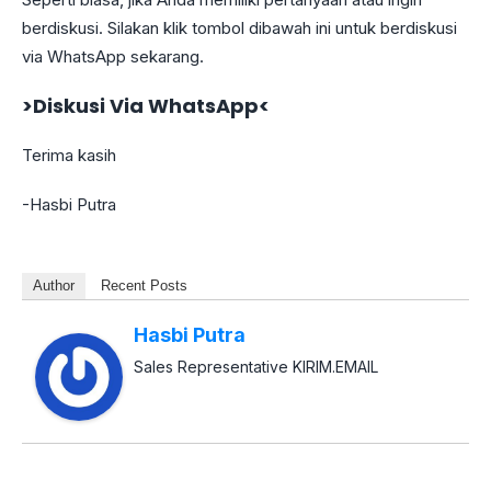
berdiskusi. Silakan klik tombol dibawah ini untuk berdiskusi
via WhatsApp sekarang.
>Diskusi Via WhatsApp<
Terima kasih
-Hasbi Putra
Author
Recent Posts
Hasbi Putra
Sales Representative KIRIM.EMAIL