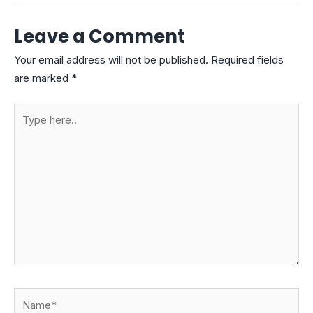
Leave a Comment
Your email address will not be published.
Required fields
are marked
*
Type
here..
Name*