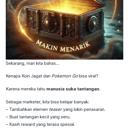
Sekarang, mari kita bahas…
Kenapa Koin Jagat dan
Pokemon Go
bisa viral?
Karena mereka tahu
manusia suka tantangan.
Sebagai marketer, kita bisa belajar banyak:
– Tambahkan elemen
teaser
yang bikin penasaran.
– Buat tantangan kecil yang seru.
– Kasih reward yang terasa spesial.