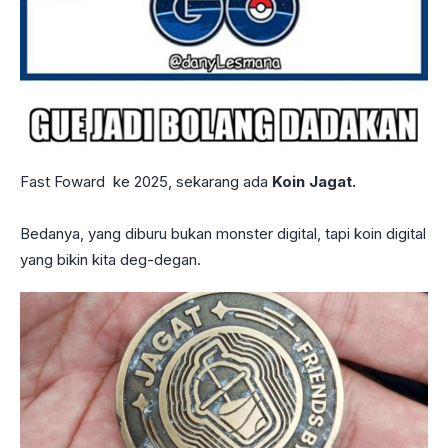
Fast Foward ke 2025, sekarang ada
Koin Jagat.
Bedanya, yang diburu bukan monster digital, tapi koin digital
yang bikin kita deg-degan.