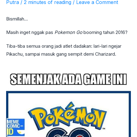
Putra
/
2 minutes of reading
/
Leave a Comment
Bismillah…
Masih inget nggak pas
Pokemon Go
booming tahun 2016?
Tiba-tiba semua orang jadi atlet dadakan: lari-lari ngejar
Pikachu, sampai masuk gang sempit demi Charizard.