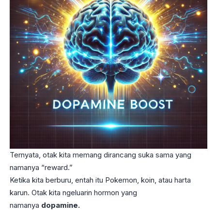
Ternyata, otak kita memang dirancang suka sama yang
namanya “reward.”
Ketika kita berburu, entah itu Pokemon, koin, atau harta
karun. Otak kita ngeluarin hormon yang
namanya
dopamine.