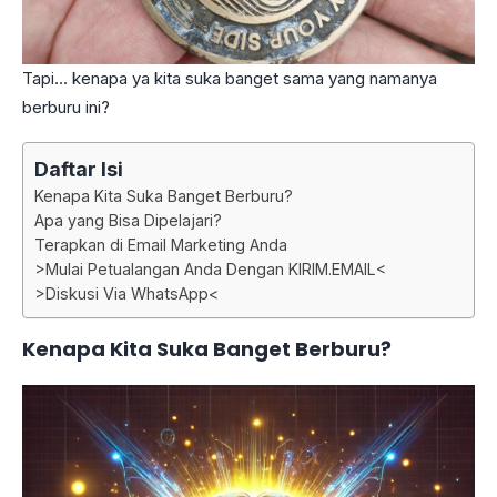
Tapi… kenapa ya kita suka banget sama yang namanya
berburu ini?
Daftar Isi
Kenapa Kita Suka Banget Berburu?
Apa yang Bisa Dipelajari?
Terapkan di Email Marketing Anda
>Mulai Petualangan Anda Dengan KIRIM.EMAIL<
>Diskusi Via WhatsApp<
Kenapa Kita Suka Banget Berburu?