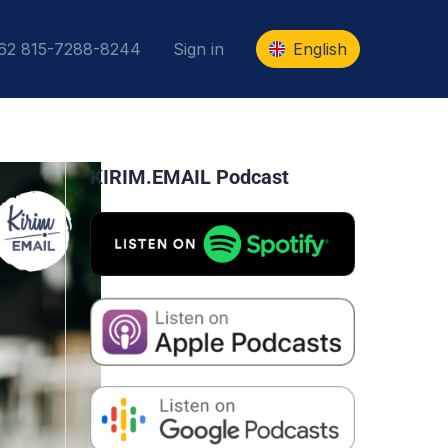
+62 815-7288-8244
Sign in
English
KIRIM.EMAIL Podcast