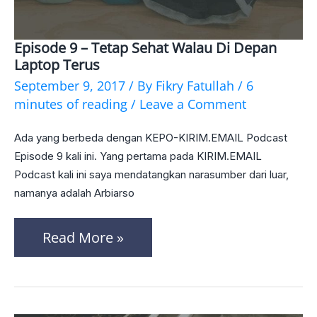
Episode 9 – Tetap Sehat Walau Di Depan
Episode
Laptop Terus
9
September 9, 2017
/ By
Fikry Fatullah
/
6
–
minutes of reading
/
Leave a Comment
Tetap
Ada yang berbeda dengan KEPO-KIRIM.EMAIL Podcast
Sehat
Episode 9 kali ini. Yang pertama pada KIRIM.EMAIL
Walau
Podcast kali ini saya mendatangkan narasumber dari luar,
namanya adalah Arbiarso
Di
Depan
Read More »
Laptop
Terus