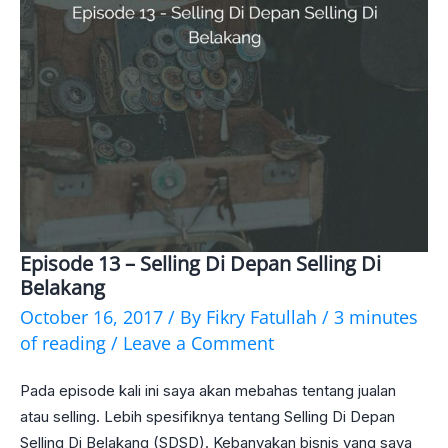
Episode 13 – Selling Di Depan Selling Di
Episode
Belakang
13
October 16, 2017
/ By
Fikry Fatullah
/
3 minutes
–
of reading
/
Leave a Comment
Selling
Pada episode kali ini saya akan mebahas tentang jualan
Di
atau selling. Lebih spesifiknya tentang Selling Di Depan
Depan
Selling Di Belakang (SDSD). Kebanyakan bisnis yang saya