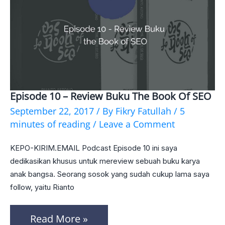
Episode 10 – Review Buku The Book Of SEO
Episode
September 22, 2017
/ By
Fikry Fatullah
/
5
10
minutes of reading
/
Leave a Comment
–
KEPO-KIRIM.EMAIL Podcast Episode 10 ini saya
Review
dedikasikan khusus untuk mereview sebuah buku karya
Buku
anak bangsa. Seorang sosok yang sudah cukup lama saya
The
follow, yaitu Rianto
Book
Read More »
of