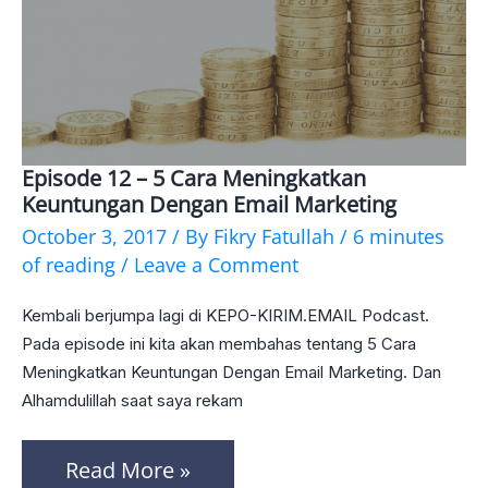
Episode 12 – 5 Cara Meningkatkan
Episode
Keuntungan Dengan Email Marketing
12
October 3, 2017
/ By
Fikry Fatullah
/
6 minutes
–
of reading
/
Leave a Comment
5
Kembali berjumpa lagi di KEPO-KIRIM.EMAIL Podcast.
Cara
Pada episode ini kita akan membahas tentang 5 Cara
Meningkatkan
Meningkatkan Keuntungan Dengan Email Marketing. Dan
Alhamdulillah saat saya rekam
Keuntungan
Dengan
Read More »