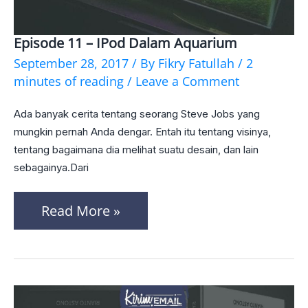
Episode 11 – IPod Dalam Aquarium
Episode
September 28, 2017
/ By
Fikry Fatullah
/
2
11
minutes of reading
/
Leave a Comment
–
Ada banyak cerita tentang seorang Steve Jobs yang
iPod
mungkin pernah Anda dengar. Entah itu tentang visinya,
Dalam
tentang bagaimana dia melihat suatu desain, dan lain
Aquarium
sebagainya.Dari
Read More »