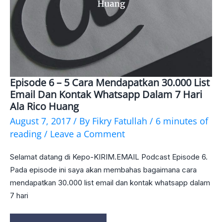
Episode 6 – 5 Cara Mendapatkan 30.000 List
Episode
Email Dan Kontak Whatsapp Dalam 7 Hari
6
Ala Rico Huang
–
August 7, 2017
/ By
Fikry Fatullah
/
6 minutes of
reading
/
Leave a Comment
5
Cara
Selamat datang di Kepo-KIRIM.EMAIL Podcast Episode 6.
Mendapatkan
Pada episode ini saya akan membahas bagaimana cara
mendapatkan 30.000 list email dan kontak whatsapp dalam
30.000
7 hari
List