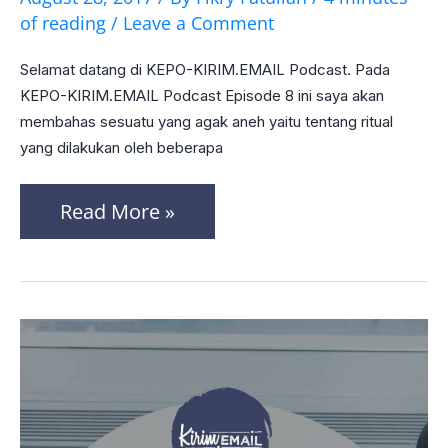
8
of reading
/
Leave a Comment
–
Selamat datang di KEPO-KIRIM.EMAIL Podcast. Pada
Ritual
KEPO-KIRIM.EMAIL Podcast Episode 8 ini saya akan
Para
membahas sesuatu yang agak aneh yaitu tentang ritual
Pebisnis
yang dilakukan oleh beberapa
Read More »