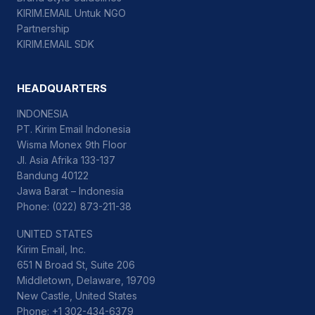
KIRIM.EMAIL Untuk NGO
Partnership
KIRIM.EMAIL SDK
HEADQUARTERS
INDONESIA
PT. Kirim Email Indonesia
Wisma Monex 9th Floor
Jl. Asia Afrika 133-137
Bandung 40122
Jawa Barat – Indonesia
Phone: (022) 873-211-38
UNITED STATES
Kirim Email, Inc.
651 N Broad St, Suite 206
Middletown, Delaware, 19709
New Castle, United States
Phone: +1 302-434-6379