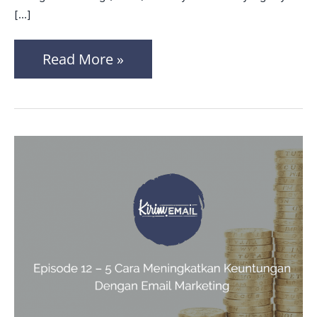
[…]
Selling
Di
Read More »
Belakang