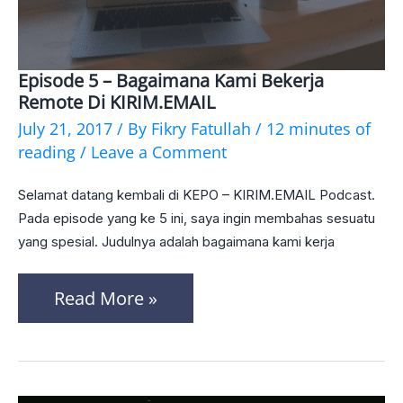
Episode 5 – Bagaimana Kami Bekerja
Episode
Remote Di KIRIM.EMAIL
5
July 21, 2017
/ By
Fikry Fatullah
/
12 minutes of
–
reading
/
Leave a Comment
Bagaimana
Selamat datang kembali di KEPO – KIRIM.EMAIL Podcast.
Kami
Pada episode yang ke 5 ini, saya ingin membahas sesuatu
Bekerja
yang spesial. Judulnya adalah bagaimana kami kerja
Remote
Read More »
di
KIRIM.EMAIL