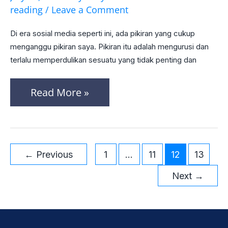
4
reading
/
Leave a Comment
–
Di era sosial media seperti ini, ada pikiran yang cukup
Tidak
menganggu pikiran saya. Pikiran itu adalah mengurusi dan
Perduli
terlalu memperdulikan sesuatu yang tidak penting dan
itu
Baik?
Read More »
←
Previous
1
…
11
12
13
Next
→