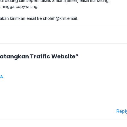
i bidang lain seperti bisnis & manajemen, email marketing,
 hingga copywriting.
akan kirimkan email ke
sholeh@krm.email
.
atangkan Traffic Website”
TA
Repl