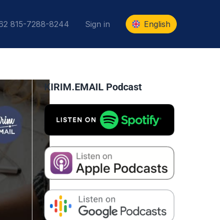
+62 815-7288-8244
Sign in
English
KIRIM.EMAIL Podcast