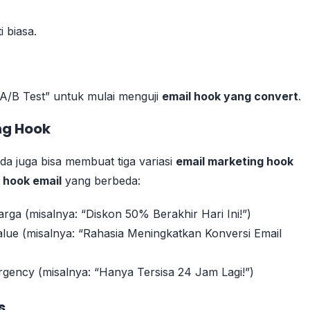
 biasa.
t A/B Test” untuk mulai menguji
email hook yang convert
.
ng Hook
nda juga bisa membuat tiga variasi
email marketing hook
hook email
yang berbeda:
ga (misalnya: “Diskon 50% Berakhir Hari Ini!”)
lue (misalnya: “Rahasia Meningkatkan Konversi Email
gency (misalnya: “Hanya Tersisa 24 Jam Lagi!”)
s