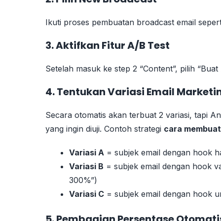
Ikuti proses pembuatan broadcast email seperti
3. Aktifkan Fitur A/B Test
Setelah masuk ke step 2 “Content”, pilih “Bua
4. Tentukan Variasi Email Marketi
Secara otomatis akan terbuat 2 variasi, tapi A
yang ingin diuji. Contoh strategi
cara membuat 
Variasi A
= subjek email dengan hook har
Variasi B
= subjek email dengan hook va
300%”)
Variasi C
= subjek email dengan hook ur
5. Pembagian Persentase Otomati