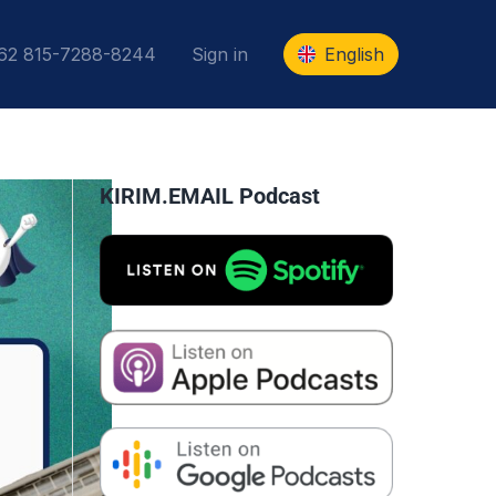
+62 815-7288-8244
Sign in
English
KIRIM.EMAIL Podcast