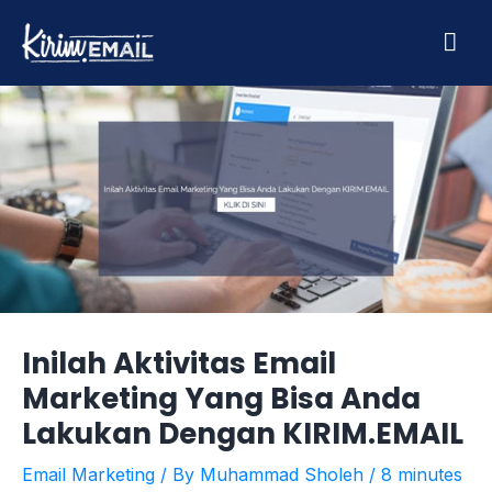
Skip
Mai
to
content
Men
Inilah Aktivitas Email
Marketing Yang Bisa Anda
Lakukan Dengan KIRIM.EMAIL
Email Marketing
/ By
Muhammad Sholeh
/
8 minutes