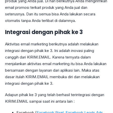
produk yang Anda jual. Di hari berikutnya Anda mengirimkan
email promosi terkait produk yang Anda jual dan
seterusnya. Dan itu semua bisa Anda lakukan secara
otomatis tanpa Anda terlibat di dalamnya.
Integrasi dengan pihak ke 3
Aktivitas email marketing berikutnya adalah melakukan
integrasi dengan pihak ke 3. Ini adalah inovasi paling
canggih dari KIRIM.EMAIL. Karena ternyata dalam
menjalankan aktivitas email marketing itu bisa Anda lakukan
bersamaan dengan layanan dari aplikasi lain. Maka atas
dasar itulah KIRIM.EMAIL membuka diri dan melakukan
integrasi dengan pihak ke 3.
Adapun pihak ke 3 yang telah berhasil terintegrasi dengan
KIRIM.EMAIL sampai saat ini antara lain :
Facebook (
Facebook Pixel
,
Facebook Leads Ads