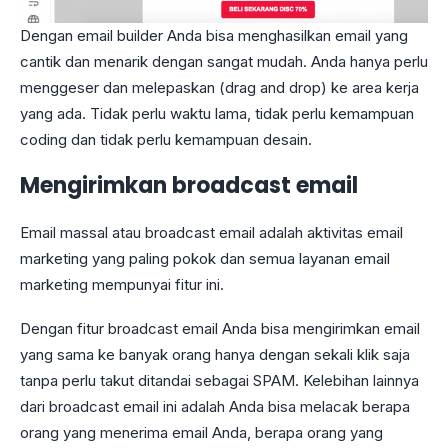
Dengan email builder Anda bisa menghasilkan email yang
cantik dan menarik dengan sangat mudah. Anda hanya perlu
menggeser dan melepaskan (drag and drop) ke area kerja
yang ada. Tidak perlu waktu lama, tidak perlu kemampuan
coding dan tidak perlu kemampuan desain.
Mengirimkan broadcast email
Email massal atau broadcast email adalah aktivitas email
marketing yang paling pokok dan semua layanan email
marketing mempunyai fitur ini.
Dengan fitur broadcast email Anda bisa mengirimkan email
yang sama ke banyak orang hanya dengan sekali klik saja
tanpa perlu takut ditandai sebagai SPAM. Kelebihan lainnya
dari broadcast email ini adalah Anda bisa melacak berapa
orang yang menerima email Anda, berapa orang yang