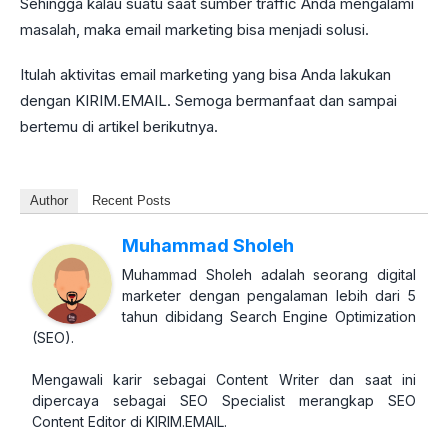
Sehingga kalau suatu saat sumber traffic Anda mengalami
masalah, maka email marketing bisa menjadi solusi.
Itulah aktivitas email marketing yang bisa Anda lakukan
dengan KIRIM.EMAIL. Semoga bermanfaat dan sampai
bertemu di artikel berikutnya.
Author
Recent Posts
Muhammad Sholeh
Muhammad Sholeh adalah seorang digital
marketer dengan pengalaman lebih dari 5
tahun dibidang Search Engine Optimization
(SEO).
Mengawali karir sebagai Content Writer dan saat ini
dipercaya sebagai SEO Specialist merangkap SEO
Content Editor di KIRIM.EMAIL.