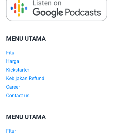
MENU UTAMA
Fitur
Harga
Kickstarter
Kebijakan Refund
Career
Contact us
MENU UTAMA
Fitur