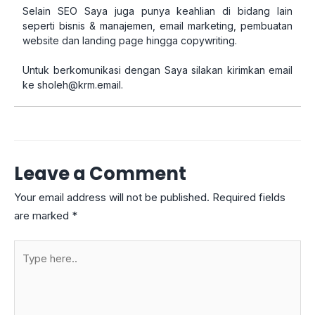
Selain SEO Saya juga punya keahlian di bidang lain
seperti bisnis & manajemen, email marketing, pembuatan
website dan landing page hingga copywriting.
Untuk berkomunikasi dengan Saya silakan kirimkan email
ke
sholeh@krm.email
.
Leave a Comment
Your email address will not be published.
Required fields
are marked
*
Type
here..