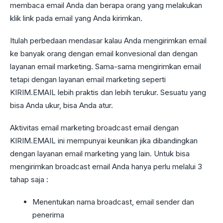
membaca email Anda dan berapa orang yang melakukan
klik link pada email yang Anda kirimkan.
Itulah perbedaan mendasar kalau Anda mengirimkan email
ke banyak orang dengan email konvesional dan dengan
layanan email marketing. Sama-sama mengirimkan email
tetapi dengan layanan email marketing seperti
KIRIM.EMAIL lebih praktis dan lebih terukur. Sesuatu yang
bisa Anda ukur, bisa Anda atur.
Aktivitas email marketing broadcast email dengan
KIRIM.EMAIL ini mempunyai keunikan jika dibandingkan
dengan layanan email marketing yang lain. Untuk bisa
mengirimkan broadcast email Anda hanya perlu melalui 3
tahap saja :
Menentukan nama broadcast, email sender dan
penerima