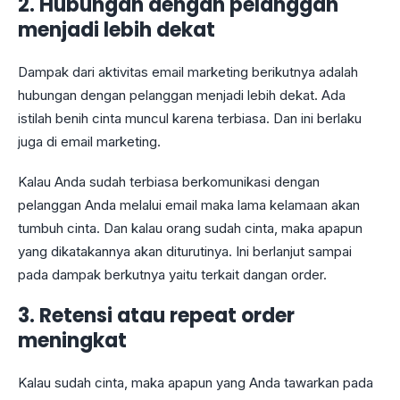
2. Hubungan dengan pelanggan
menjadi lebih dekat
Dampak dari aktivitas email marketing berikutnya adalah
hubungan dengan pelanggan menjadi lebih dekat. Ada
istilah benih cinta muncul karena terbiasa. Dan ini berlaku
juga di email marketing.
Kalau Anda sudah terbiasa berkomunikasi dengan
pelanggan Anda melalui email maka lama kelamaan akan
tumbuh cinta. Dan kalau orang sudah cinta, maka apapun
yang dikatakannya akan diturutinya. Ini berlanjut sampai
pada dampak berkutnya yaitu terkait dangan order.
3. Retensi atau repeat order
meningkat
Kalau sudah cinta, maka apapun yang Anda tawarkan pada