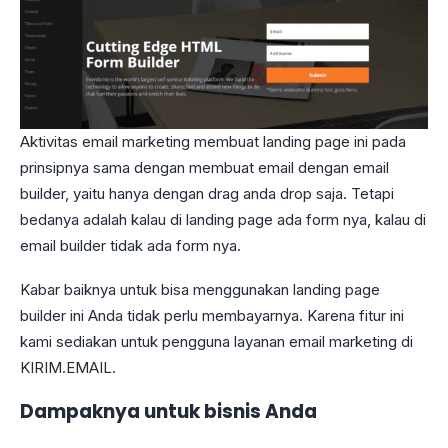
Aktivitas email marketing membuat landing page ini pada
prinsipnya sama dengan membuat email dengan email
builder, yaitu hanya dengan drag anda drop saja. Tetapi
bedanya adalah kalau di landing page ada form nya, kalau di
email builder tidak ada form nya.
Kabar baiknya untuk bisa menggunakan landing page
builder ini Anda tidak perlu membayarnya. Karena fitur ini
kami sediakan untuk pengguna layanan email marketing di
KIRIM.EMAIL.
Dampaknya untuk bisnis Anda