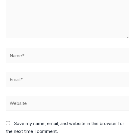
Name*
Email*
Website
Save my name, email, and website in this browser for
the next time I comment.