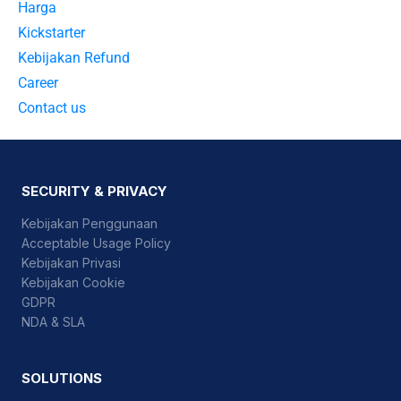
Harga
Kickstarter
Kebijakan Refund
Career
Contact us
SECURITY & PRIVACY
Kebijakan Penggunaan
Acceptable Usage Policy
Kebijakan Privasi
Kebijakan Cookie
GDPR
NDA & SLA
SOLUTIONS