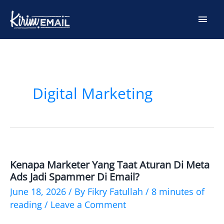
Skip
Main
to
content
Men
Post
pagination
Digital Marketing
Kenapa Marketer Yang Taat Aturan Di Meta
Kenapa
Ads Jadi Spammer Di Email?
Marketer
June 18, 2026
/ By
Fikry Fatullah
/
8 minutes of
yang
reading
/
Leave a Comment
Taat