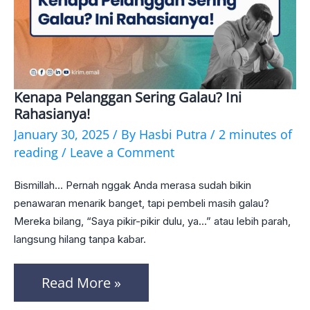
Kenapa Pelanggan Sering Galau? Ini
Kenapa
Rahasianya!
Pelanggan
January 30, 2025
/ By
Hasbi Putra
/
2 minutes of
Sering
reading
/
Leave a Comment
Galau?
Bismillah… Pernah nggak Anda merasa sudah bikin
Ini
penawaran menarik banget, tapi pembeli masih galau?
Rahasianya!
Mereka bilang, “Saya pikir-pikir dulu, ya…” atau lebih parah,
langsung hilang tanpa kabar.
Read More »