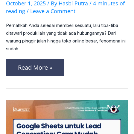
October 1, 2025
/ By
Hasbi Putra
/
4 minutes of
Mengganggu?
reading
/
Leave a Comment
Cara
Pernahkah Anda selesai membeli sesuatu, lalu tiba-tiba
Upselling
ditawari produk lain yang tidak ada hubungannya? Dari
yang
warung pinggir jalan hingga toko online besar, fenomena ini
sudah
Natural,
Efektif,
Read More »
dan
Tidak
Memaksa