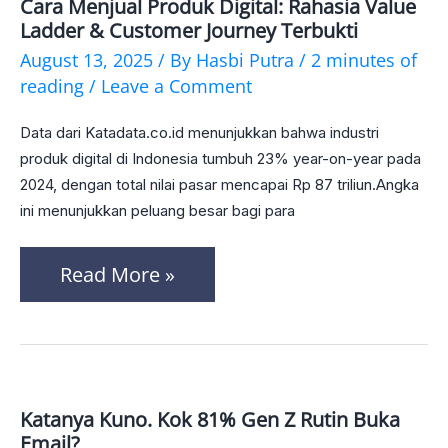
Cara Menjual Produk Digital: Rahasia Value
Cara
Ladder & Customer Journey Terbukti
Menjual
August 13, 2025
/ By
Hasbi Putra
/
2 minutes of
Produk
reading
/
Leave a Comment
Digital:
Data dari Katadata.co.id menunjukkan bahwa industri
Rahasia
produk digital di Indonesia tumbuh 23% year-on-year pada
Value
2024, dengan total nilai pasar mencapai Rp 87 triliun.Angka
ini menunjukkan peluang besar bagi para
Ladder
&
Read More »
Customer
Journey
Terbukti
Katanya Kuno. Kok 81% Gen Z Rutin Buka
Katanya
Email?