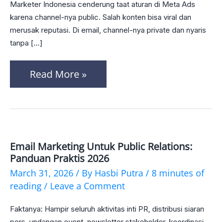
Marketer Indonesia cenderung taat aturan di Meta Ads
Aturan
karena channel-nya public. Salah konten bisa viral dan
di
merusak reputasi. Di email, channel-nya private dan nyaris
tanpa […]
Meta
Ads
Read More »
Jadi
Spammer
di
Email?
Email Marketing Untuk Public Relations:
Email
Panduan Praktis 2026
Marketing
March 31, 2026
/ By
Hasbi Putra
/
8 minutes of
untuk
reading
/
Leave a Comment
Public
Faktanya: Hampir seluruh aktivitas inti PR, distribusi siaran
Relations:
pers, undangan event, newsletter stakeholder, koordinasi