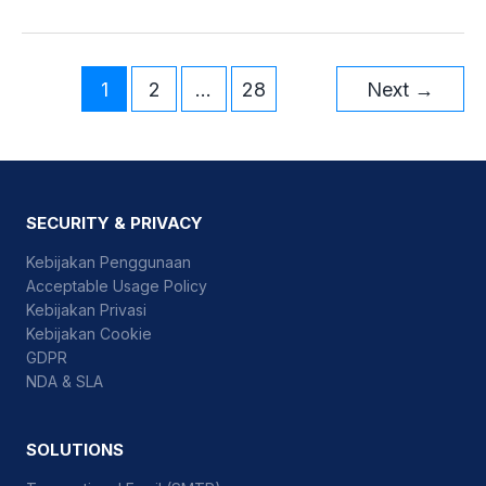
1
2
…
28
Next
→
SECURITY & PRIVACY
Kebijakan Penggunaan
Acceptable Usage Policy
Kebijakan Privasi
Kebijakan Cookie
GDPR
NDA & SLA
SOLUTIONS