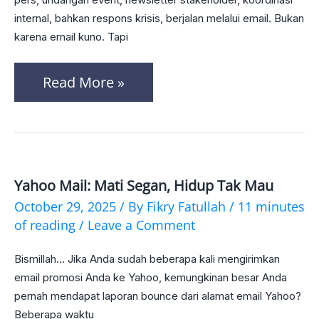
Panduan
internal, bahkan respons krisis, berjalan melalui email. Bukan
karena email kuno. Tapi
Praktis
2026
Read More »
Yahoo Mail: Mati Segan, Hidup Tak Mau
Yahoo
October 29, 2025
/ By
Fikry Fatullah
/
11 minutes
Mail:
of reading
/
Leave a Comment
Mati
Bismillah… Jika Anda sudah beberapa kali mengirimkan
Segan,
email promosi Anda ke Yahoo, kemungkinan besar Anda
Hidup
pernah mendapat laporan bounce dari alamat email Yahoo?
Tak
Beberapa waktu