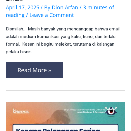
Kuno.
April 17, 2025
/ By
Dion Arfan
/
3 minutes of
Kok
reading
/
Leave a Comment
81%
Bismillah… Masih banyak yang menganggap bahwa email
Gen
adalah medium komunikasi yang kaku, kuno, dan terlalu
Z
formal. Kesan ini begitu melekat, terutama di kalangan
pelaku bisnis
Rutin
Buka
Read More »
Email?