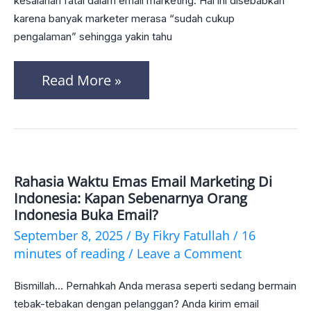
kesalahan fatal dalam email marketing. Hal ini disebabkan
Convert
karena banyak marketer merasa “sudah cukup
pengalaman” sehingga yakin tahu
dengan
A/B
Read More »
Testing
Terbukti
Rahasia Waktu Emas Email Marketing Di
Rahasia
Indonesia: Kapan Sebenarnya Orang
Waktu
Indonesia Buka Email?
Emas
September 8, 2025
/ By
Fikry Fatullah
/
16
minutes of reading
/
Leave a Comment
Email
Marketing
Bismillah… Pernahkah Anda merasa seperti sedang bermain
di
tebak-tebakan dengan pelanggan? Anda kirim email