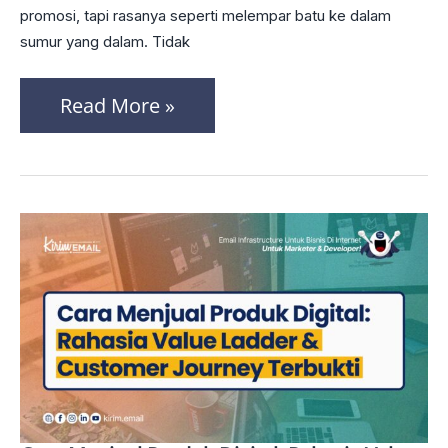
promosi, tapi rasanya seperti melempar batu ke dalam
Indonesia:
sumur yang dalam. Tidak
Kapan
Sebenarnya
Read More »
Orang
Indonesia
Buka
Email?