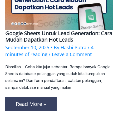
Google Sheets Untuk Lead Generation: Cara
Google
Mudah Dapatkan Hot Leads
Sheets
September 10, 2025
/ By
Hasbi Putra
/
4
untuk
minutes of reading
/
Leave a Comment
Lead
Bismillah… Coba kita jujur sebentar: Berapa banyak Google
Generation:
Sheets database pelanggan yang sudah kita kumpulkan
Cara
selama ini? Dari form pendaftaran, catatan pelanggan,
sampai database manual yang makin
Mudah
Dapatkan
Read More »
Hot
Leads