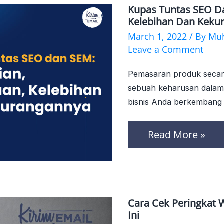
Kupas Tuntas SEO Da
Kupas
Kelebihan Dan Keku
Tuntas
March 1, 2022
/ By
Mu
SEO
Leave a Comment
Dan
Pemasaran produk secara d
SEM:
sebuah keharusan dalam
Pengertian,
bisnis Anda berkembang 
4
Read More »
Perbedaan,
Kelebihan
Dan
Kekurangannya
Cara Cek Peringkat 
Cara
Ini
Cek