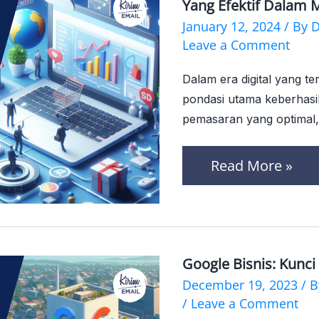
Yang Efektif Dalam 
Visibilitas
January 12, 2024
/ By
D
Bisnis
Leave a Comment
Anda:
Dalam era digital yang t
Strategi
pondasi utama keberhasi
Paid
pemasaran yang optimal, s
Traffic
Read More »
yang
Efektif
dalam
Marketing
Google Bisnis: Kunci 
Online
Google
December 19, 2023
/ 
Bisnis:
/
Leave a Comment
Kunci