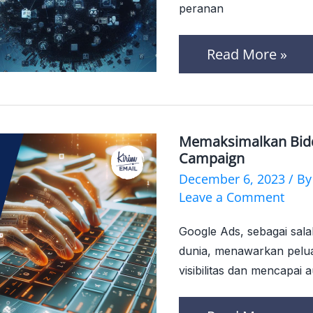
tentang
peranan
Top-
Read More »
Level
Domains
Memaksimalkan Bid
Memaksimalka
Campaign
Bidding
December 6, 2023
/ B
Keyword
Leave a Comment
dalam
Google Ads, sebagai salah
Google
dunia, menawarkan pelua
Ads
visibilitas dan mencapai 
Campaign