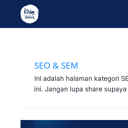
Skip
to
content
Post
pagination
SEO & SEM
Ini adalah halaman kategori S
ini. Jangan lupa share supay