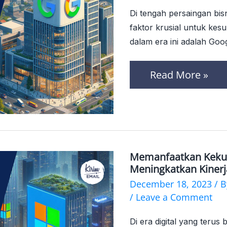
Di tengah persaingan bisn
Sukses
faktor krusial untuk kes
Bisnis
dalam era ini adalah Goo
di
Era
Read More »
Digital
Memanfaatkan Kekua
Memanfaatkan
Meningkatkan Kinerj
Kekuatan
December 18, 2023
/ 
Microsoft
/
Leave a Comment
Advertising
Di era digital yang teru