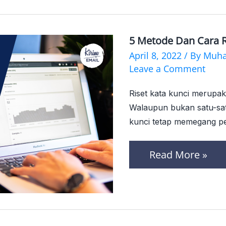
Marketing
yang
5 Metode Dan Cara 
Efektif
5
April 8, 2022
/ By
Muh
Metode
Leave a Comment
dan
Riset kata kunci merupa
Cara
Walaupun bukan satu-satu
Riset
kunci tetap memegang pe
Keyword
Untuk
Read More »
SEO
Google