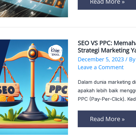
Read More »
SEO VS PPC: Memah
SEO
Strategi Marketing Y
vS
December 5, 2023
/ B
PPC:
Leave a Comment
Memahami
Dalam dunia marketing di
Kelebihan
apakah lebih baik mengg
dan
PPC (Pay-Per-Click). Ke
Kelemahan
Read More »
untuk
Strategi