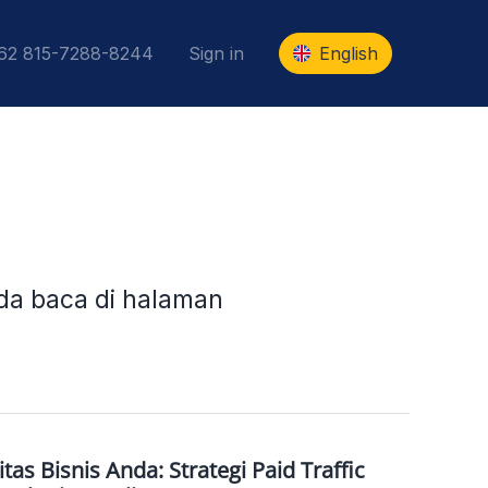
+62 815-7288-8244
Sign in
English
nda baca di halaman
tas Bisnis Anda: Strategi Paid Traffic