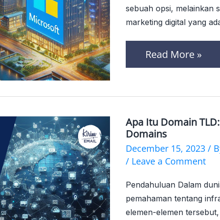
untuk
sebuah opsi, melainkan 
Meningkatkan
marketing digital yang ada
Kinerja
Read More »
Bisnis
Anda
Apa Itu Domain TLD:
Apa
Domains
Itu
December 15, 2023
/ 
Domain
/
Leave a Comment
TLD:
Pendahuluan Dalam dunia 
Eksplorasi
pemahaman tentang infrast
Mendalam
elemen-elemen tersebut,