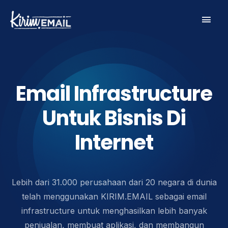
Skip
Main
to
content
Men
Email Infrastructure
Untuk Bisnis Di
Internet​
Lebih dari 31.000 perusahaan dari 20 negara di dunia
telah menggunakan KIRIM.EMAIL sebagai email
infrastructure untuk menghasilkan lebih banyak
penjualan, membuat aplikasi, dan membangun