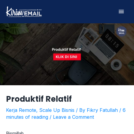
Skip
Main
to
content
Men
Produktif Relatif
Kerja Remote
,
Scale Up Bisnis
/ By
Fikry Fatullah
/
6
minutes of reading
/
Leave a Comment
Bismillah…