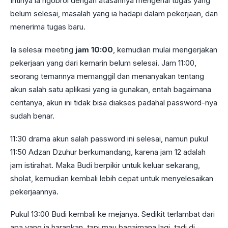
Intinya ia ngobrol dengan atasannya mengenai tugas yang
belum selesai, masalah yang ia hadapi dalam pekerjaan, dan
menerima tugas baru.
Ia selesai meeting
jam 10:00
, kemudian mulai mengerjakan
pekerjaan yang dari kemarin belum selesai. Jam 11:00,
seorang temannya memanggil dan menanyakan tentang
akun salah satu aplikasi yang ia gunakan, entah bagaimana
ceritanya, akun ini tidak bisa diakses padahal password-nya
sudah benar.
11:30 drama akun salah password ini selesai, namun pukul
11:50 Adzan Dzuhur berkumandang, karena jam 12 adalah
jam istirahat. Maka Budi berpikir untuk keluar sekarang,
sholat, kemudian kembali lebih cepat untuk menyelesaikan
pekerjaannya.
Pukul 13:00 Budi kembali ke mejanya. Sedikit terlambat dari
apa yang ia harapkan, tapi mau bagaimana lagi, tadi di