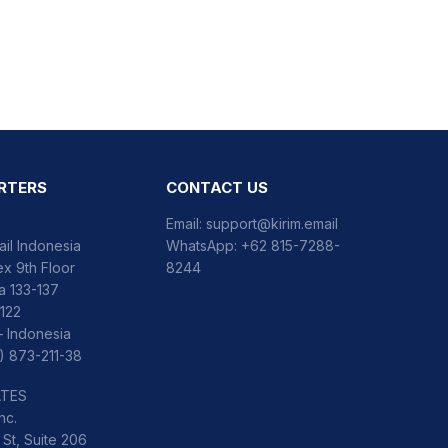
RTERS
CONTACT US
Email:
support@kirim.email
ail Indonesia
WhatsApp:
+62 815-7288-
x 9th Floor
8244
ka 133-137
122
– Indonesia
) 873-211-38
ATES
nc.
St, Suite 206