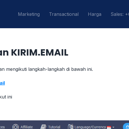
Marketing
Transactional
Harga
Sales: 
n KIRIM.EMAIL
n mengikuti langkah-langkah di bawah ini.
ail
ut ini