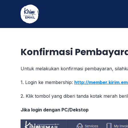
Skip
to
content
Konfirmasi Pembayara
Untuk melakukan konfirmasi pembayaran, silahka
1. Login ke membership:
http://member.kirim.em
2. Klik tombol yang diberi tanda kotak merah berik
Jika login dengan PC/Dekstop