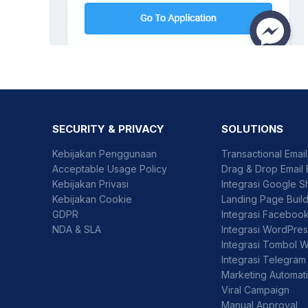
SECURITY & PRIVACY
SOLUTIONS
Kebijakan Penggunaan
Transactional Emai
Acceptable Usage Policy
Drag & Drop Email 
Kebijakan Privasi
Integrasi Google S
Kebijakan Cookie
Landing Page Buil
GDPR
Integrasi Faceboo
NDA & SLA
Integrasi WordPre
Integrasi Tombol 
Integrasi Telegram
Marketing Automat
Viral Campaign
Manual Approval