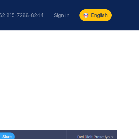
+62 815-7288-8244
Sign in
English