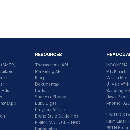
RESOURCES
HEADQUA
l (SMTP)
Transactional API
INDONESIA
Builder
Marketing API
PT. Kirim Em
heets
Blog
Wisma Mone
der
Dokumentasi
Jl. Asia Afri
k Ads
Podcast
Bandung 40
ss
Success Stories
Jawa Barat 
WhatsApp
Buku Digital
Phone: (022
Program Affiliate
UNITED ST
ion
Brand Style Guidelines
Kirim Email, I
KIRIM.EMAIL Untuk NGO
651 N Broad 
Partnership